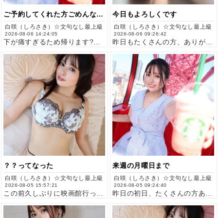
ご予約してくれた方ごめんなさい
今日もよろしくです
白咲（しろさき）☆文句なし最上級
白咲（しろさき）☆文句なし最上級
2026-08-06 14:24:05
2026-08-06 09:26:42
下が痛すぎるため帰ります?もう1度病院に行って、ちゃんと万全…
昨日もたくさんの方、ありがとうございます?今日もラストまでい…
？？ってなった
来週の月曜日まで
白咲（しろさき）☆文句なし最上級
白咲（しろさき）☆文句なし最上級
2026-08-05 15:57:21
2026-08-05 09:24:40
この前久しぶりに映画館行ってきたんだけど、最後までよく分から…
昨日の初日、たくさんの方ありがとう?ご指名、延長とってもとっ…