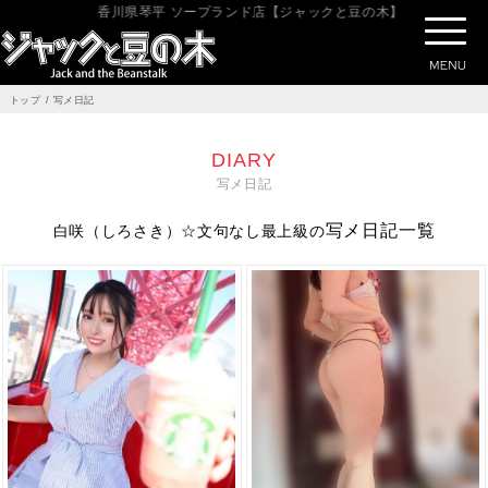
香川県琴平 ソープランド店【ジャックと豆の木】の写メ日記ペー
トップ
写メ日記
DIARY
写メ日記
写メ日記一覧
白咲（しろさき）☆文句なし最上級