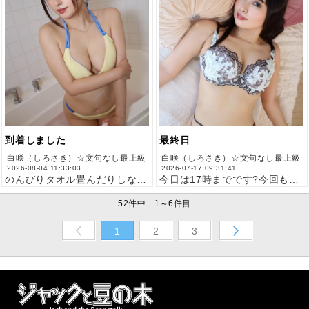
到着しました
最終日
白咲（しろさき）☆文句なし最上級
白咲（しろさき）☆文句なし最上級
2026-08-04 11:33:03
2026-07-17 09:31:41
のんびりタオル畳んだりしながら準備してます?今日から1週間よ…
今日は17時までです?今回もたくさんの本指名様、初めまして様…
52件中 1～6件目
1
2
3
Prev
Next