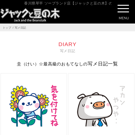
香川県琴平 ソープランド店【ジャックと豆の木】の写メ日記ペー
トップ
写メ日記
DIARY
写メ日記
写メ日記一覧
圭（けい）☆最高級のおもてなし