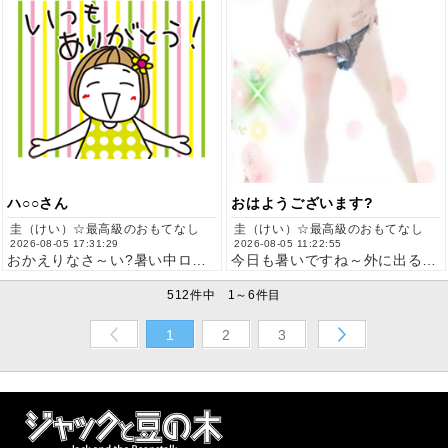
ハ○○さん
おはようございます?
圭（けい）☆最高級のおもてなし
圭（けい）☆最高級のおもてなし
2026-08-05 17:31:29
2026-08-05 11:22:55
おかえりなさ～い?暑い中ロングタイムで会いに来てくれてありが…
今日も暑いですね～外に出るお仕事の方は特に水分補給、休憩に時…
512件中 1～6件目
1
2
3
Prev
Next