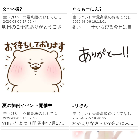
タ○○○様?
ぐっもーにん?
圭（けい）☆最高級のおもてなし
圭（けい）☆最高級のおもてなし
2026-08-06 17:02:44
2026-08-06 16:12:01
明日のご予約ありがとうございます??浴衣がまた見たいとは..…
暑い.......干からびる今日は自分メンテ『マツエク』終わ…
夏の恒例イベント開催中
○リさん
圭（けい）☆最高級のおもてなし
圭（けい）☆最高級のおもてなし
2026-08-06 10:07:36
2026-08-05 19:40:25
?ゆかたまつり開催中?7月17日(金)～8月16日(日)90…
おかえりなさ～い?会いに来てくれてありがとうございました??…