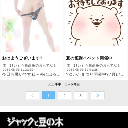
おはようございます?
夏の恒例イベント開催中
圭（けい）☆最高級のおもてなし
圭（けい）☆最高級のおもてなし
2026-08-05 11:22:55
2026-08-05 10:01:28
今日も暑いですね～外に出るお仕事の方は特に水分補給、休憩に時…
?ゆかたまつり開催中?7月17日(金)～8月16日(日)90…
511件中 1～6件目
1
2
3
Prev
Next