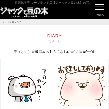
香川県琴平 ソープランド店【ジャックと豆の木】の写メ日記ページで
トップ
写メ日記
DIARY
写メ日記
写メ日記一覧
圭（けい）☆最高級のおもてなし